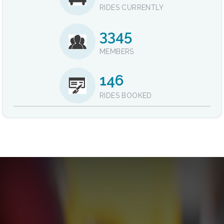
RIDES CURRENTLY
3345
MEMBERS
146
RIDES BOOKED